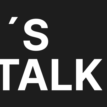
´S
TAL