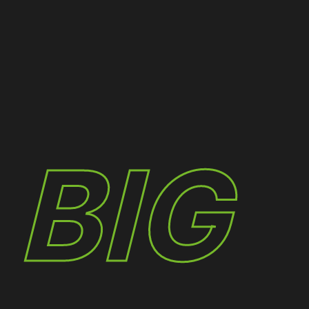
K
BIG