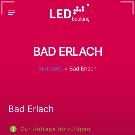
Skip
Menu
to
main
content
BAD ERLACH
Startseite
»
Bad Erlach
Bad Erlach
Zur Anfrage hinzufügen