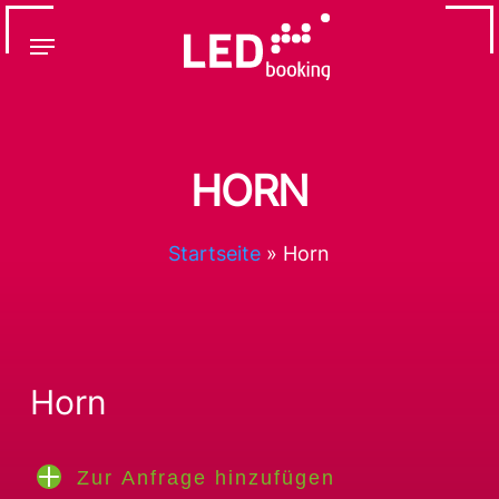
Skip
Menu
to
main
content
HORN
Startseite
»
Horn
Horn
Zur Anfrage hinzufügen