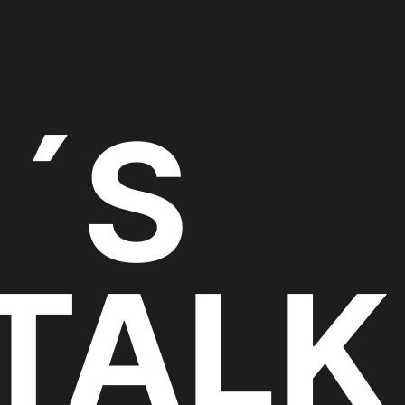
´S
TAL