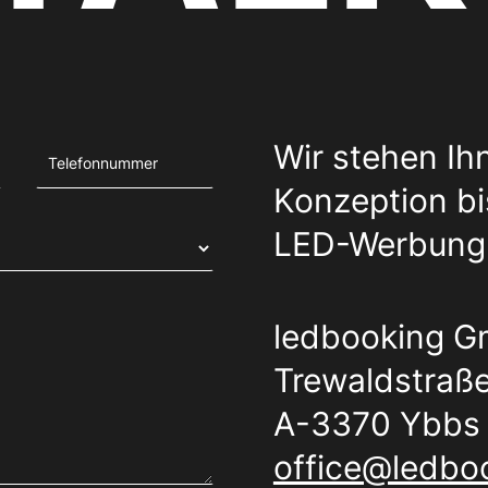
Wir stehen Ih
Konzeption bis
LED-Werbung 
ledbooking 
Trewaldstraße
A-3370 Ybbs 
office@ledboo