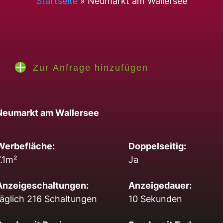
Startseite
»
Neumarkt am Wallersee
Zur Anfrage hinzufügen
Neumarkt am Wallersee
Werbefläche:
Doppelseitig:
7.1m²
Ja
Anzeigeschaltungen:
Anzeigedauer:
täglich 216 Schaltungen
10 Sekunden