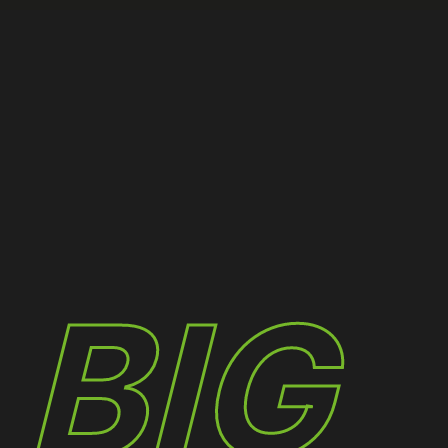
K
BIG